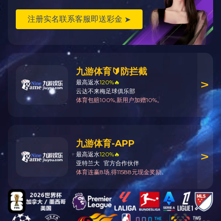
2009年图集
1999年图集
邮
传
电
京
MK体育（中国）国际平台
|
安博·体育（中国）官方网站
|
九游体育·官方网站
|
乐竞
在线平台(中国)官网
|
开云手机登录中心_开云online（中国）
|
MKSPORTS体育
|
开