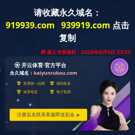
首 页
九游（中国）
业务范围
业