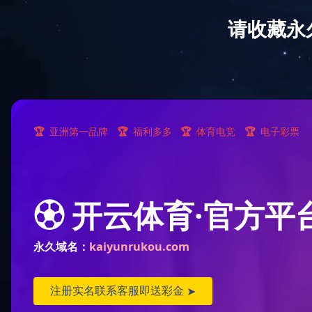
首 页
九游（中国）
业