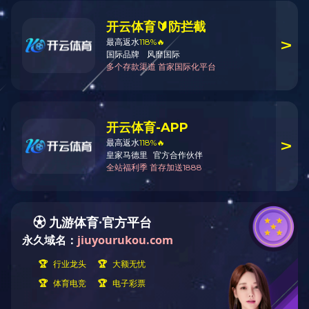
九游（中国）
当前位置
CONTACT US
合作共赢
联系
联系方式
邮箱：jia
传真：010
电话：400-
地址：北